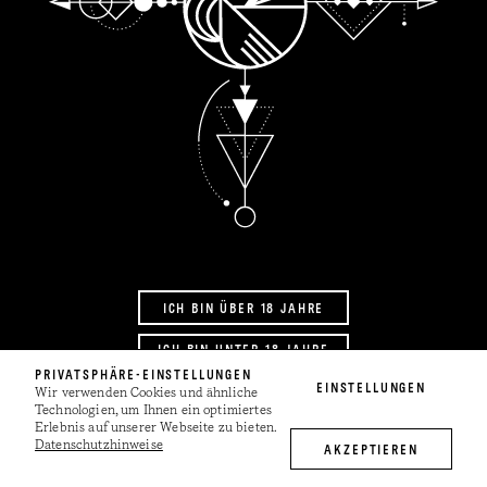
WEINGUT
WEINGUT
SHOP
SHOP
STORY
ICH BIN ÜBER 18 JAHRE
ICH BIN UNTER 18 JAHRE
PRIVATSPHÄRE-EINSTELLUNGEN
EINSTELLUNGEN
Wir verwenden Cookies und ähnliche
Technologien, um Ihnen ein optimiertes
Erlebnis auf unserer Webseite zu bieten.
Datenschutzhinweise
AKZEPTIEREN